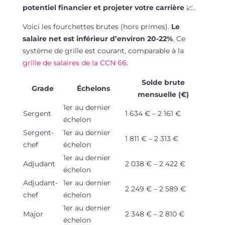
potentiel financier et projeter votre carrière
📈.
Voici les fourchettes brutes (hors primes).
Le
salaire net est inférieur d’environ 20-22%
. Ce
système de grille est courant, comparable à la
grille de salaires de la CCN 66
.
Solde brute
Grade
Échelons
mensuelle (€)
1er au dernier
Sergent
1 634 € – 2 161 €
échelon
Sergent-
1er au dernier
1 811 € – 2 313 €
chef
échelon
1er au dernier
Adjudant
2 038 € – 2 422 €
échelon
Adjudant-
1er au dernier
2 249 € – 2 589 €
chef
échelon
1er au dernier
Major
2 348 € – 2 810 €
échelon